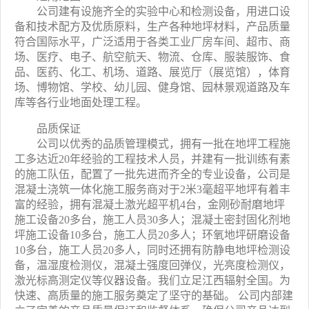
公司建有设施齐全的实验中心和检测设备，用进口设
备和技术配方及优质原料，生产各种地坪材料，产品质量
符合国际水平，广泛适用于各类工业厂房车间、超市、商
场、医疗、电子、航空航天、物流、仓库、服装服饰、食
品、医药、化工、机场、道路、展览厅（展览馆），体育
场、博物馆、学校、幼儿园、健身馆、园林景观道路及车
库等各行业地面处理工程。
品质保证
公司以优秀的品质管理模式，拥有一批在地坪工程施
工多达近20年经验的工程技术人员，并建有一批训练有素
的施工队伍，配置了一批先进而齐全的专业设备，公司是
混凝土浇筑一体化施工服务商对于2米3毫超平地坪有着丰
富的经验，
拥有混凝土激光超平机4台，
金刚砂耐磨地坪
施工设备20多台，施工人员30多人；混凝土密封固化剂地
坪施工设备10多台，施工人员20多人；环氧地坪研磨设备
10多台，施工人员20多人，同时还拥有防静电地坪检测设
备，温湿度检测仪，混凝土强度回弹仪，光亮度检测仪，
激光标高测定仪等仪器设备。我们立足江西辐射全国。为
快速、高质量的施工服务奠定了坚守的基础。 公司内部建