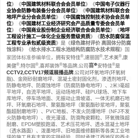
位
》《
中国建筑材料联合会会员单位
》《
中国电子仪器行
业协会防静电装备分会会员单位
》
《
中国建筑材料联合会
地坪产业分会会员单位
》
《
中国腐蚀控制技术协会会员单
位
》
《
中国建材工业经济研究会产品质量专委会会员单
位
》
《
中国商业股份制企业经济联合会会员单位
》
《
地坪
工程设计施工一体化企业服务壹级资质
》
《
防水防腐保温
工程专业承包贰级资质
》是
《
绿色建材评价 高固体分防腐
蚀涂料
》《
给水排水工程水池结构防腐防水技术规程
》国
®
®
®
家团体标准参编单位
，
拥有安特佳
,速丽固
,艺术美
,康
®
®
®
®
©
喜
美健
,特尔固
,喜邦装饰
等品牌,公司
安特佳
是
CCTV2,CCTV17频道展播品牌
,公司对环氧地坪(环氧树
脂)、金刚砂耐磨地坪、混凝土密封固化剂，渗透剂地坪、
防静电地坪、防腐蚀地坪（防腐防静电地坪）、
2米3毫超
平地坪，
自流平地坪、运动场地坪、硅PU球场、地下车
库地坪、停车场地面、无振动止滑坡道、一体无机磨石地
坪、环氧磨石地坪、聚氨酯地坪（聚氨酯砂浆地坪，聚氨
酯超耐磨地坪）、PVC地板、不发火防爆地坪（NFJ不发
火防静电地坪）、夜光漫道、防滑陶瓷颗粒、环氧微珠超
耐磨、EPDM塑胶跑道、艺术压花地坪、透水混凝土地坪
（透水路面）、泼墨地坪、旧地面维修翻新等各类工业地
坪的施工具有丰富的实践经验，同时承建江西地区的西卡