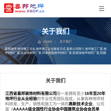
首
页
产
品
关于我们
中
技
心
术
HOME
关于我们
支
喜邦地坪,地坪施工企业,地坪施工企业联系方式,喜邦公司简介,地坪施工厂家,地
资
坪材料厂家,运动场材料厂家,环氧树脂地坪材料厂家,防腐蚀地坪材料厂家,防静
持
讯
电地坪材料厂家,NFJ地坪材料厂家,磨石地坪施工厂家
中
施
心
工
案
关于我们
例
联
电
江西省喜邦装饰材料有限公司
是一家拥有至少
16年至20年
系
话
我
咨
地坪行业从业经验
的专业优秀团队组成，从事各种地坪材
们
询
料研发、生产、销售和施工为一体的
高新技术企业
，公司
是《
AAAAA级全国性行业协会
中国建筑业协会会员单