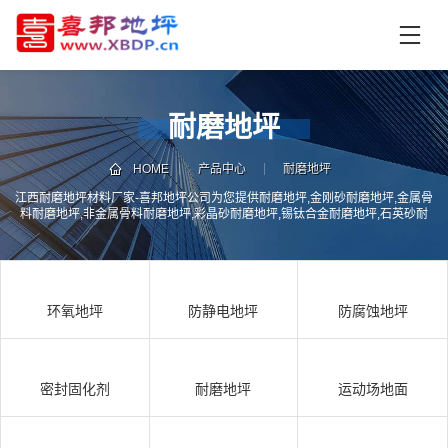
首
页
产
品
耐磨地坪
中
技
心
术
HOME
产品中心
耐磨地坪
支
江西耐磨地坪材料厂家-喜邦地坪公司为您提供耐磨地坪,金刚砂耐磨地坪,金属骨
资
料耐磨地坪,非金属骨料耐磨地坪,彩晶砂耐磨地坪,锡钛合金耐磨地坪,石英砂耐
持
讯
磨地坪,彩砂耐磨地坪,彩石耐磨地坪,NFJ不发火耐磨地坪,耐磨地坪加混凝土密封
固化剂等耐磨材料及施工服务
中
施
心
工
环氧地坪
防静电地坪
防腐蚀地坪
案
例
联
电
系
话
密封固化剂
耐磨地坪
运动场地面
我
咨
们
询