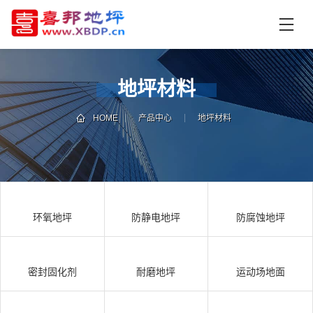
首
页
产
品
地坪材料
中
技
心
术
HOME
产品中心
地坪材料
支
资
持
讯
中
施
心
工
环氧地坪
防静电地坪
防腐蚀地坪
案
例
联
电
系
话
密封固化剂
耐磨地坪
运动场地面
我
咨
们
询