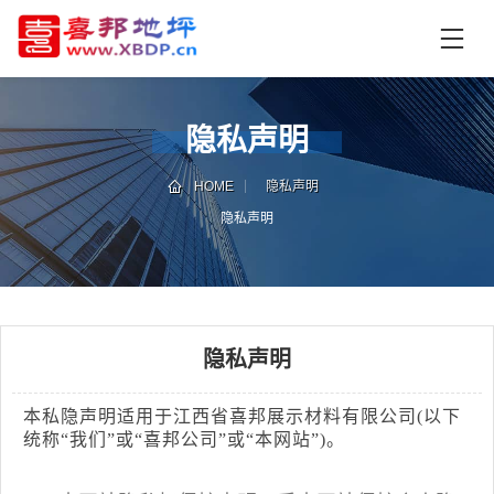
首
页
产
品
隐私声明
中
技
心
术
HOME
隐私声明
支
隐私声明
资
持
讯
中
施
心
工
案
隐私声明
例
联
电
本私隐声明适用于江西省喜邦展示材料有限公司(以下
系
话
我
咨
统称“我们”或“喜邦公司”
或“本网站”
)。
们
询