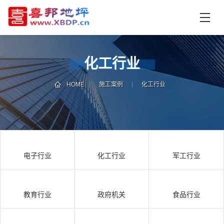
首
页
产
品
化工行业
中
技
心
术
HOME
施工案例
化工行业
支
资
持
讯
中
施
心
工
电子行业
化工行业
军工行业
案
例
联
电
系
话
教育行业
政府机关
食品行业
我
咨
们
询