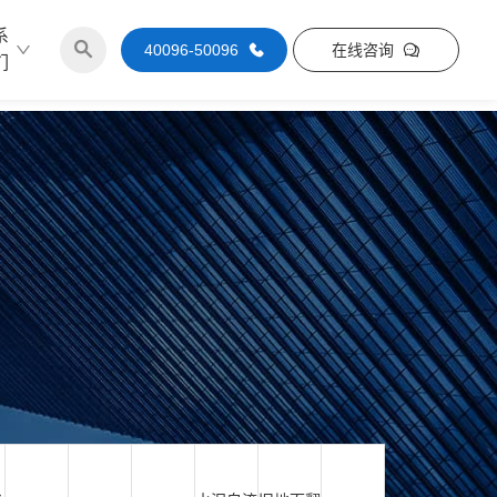
系
40096-50096
在线咨询
们