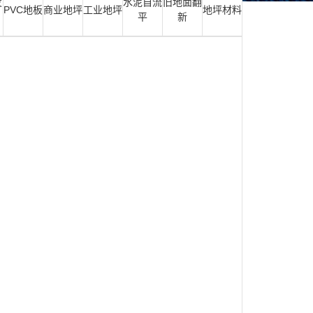
发
水泥自流
旧地面翻
PVC地板
商业地坪
工业地坪
地坪材料
平
新