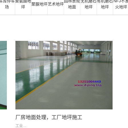
车库停车
聚氨酯地
园林景观
无机磨石
有机磨石
NFJ不
聚脲地坪
艺术地坪
场
坪
地面
地坪
地坪
火地坪
厂房地面处理，工厂地坪施工
工业...