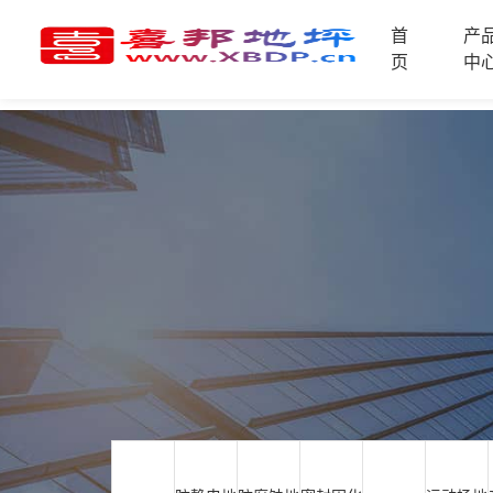
首
产
首
页
中
页
产
品
中
技
心
术
支
资
持
讯
中
施
心
工
案
例
联
电
系
话
我
咨
们
询