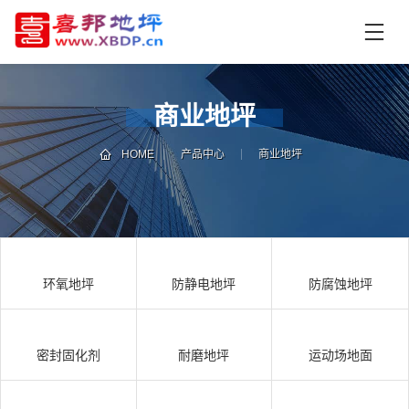
首
页
产
品
商业地坪
中
技
心
术
HOME
产品中心
商业地坪
支
资
持
讯
中
施
心
工
环氧地坪
防静电地坪
防腐蚀地坪
案
例
联
电
系
话
密封固化剂
耐磨地坪
运动场地面
我
咨
们
询