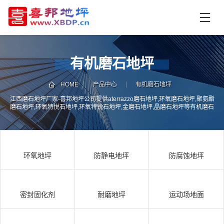
首
页
产
品
有机磨石地坪
中
技
心
术
HOME
产品中心
有机磨石地坪
支
江西磨石地坪厂家-喜邦地坪公司提供aterrazzo磨石地坪,环氧磨石地坪,聚氨酯
资
磨石地坪,环氧特悦石地坪,环氧特锐石地坪,金磨石地坪,晶磨石地坪等有机磨石
持
讯
地坪的施工承包服务
中
施
心
工
环氧地坪
防静电地坪
防腐蚀地坪
案
例
联
电
系
话
密封固化剂
耐磨地坪
运动场地面
我
咨
们
询