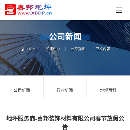
首
页
产
品
公司新闻
中
技
心
术
HOME
资讯中心
公司新闻
正文内容
支
资
持
讯
中
施
心
工
公司新闻
行业新闻
地坪百科
案
例
联
电
系
话
我
咨
地坪服务商-喜邦装饰材料有限公司春节放假公
们
询
告