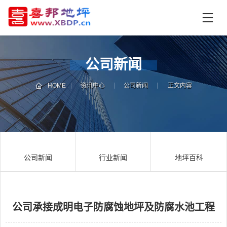
首
页
产
品
公司新闻
中
技
心
术
HOME
资讯中心
公司新闻
正文内容
支
资
持
讯
中
施
心
工
公司新闻
行业新闻
地坪百科
案
例
联
电
系
话
我
咨
公司承接成明电子防腐蚀地坪及防腐水池工程
们
询