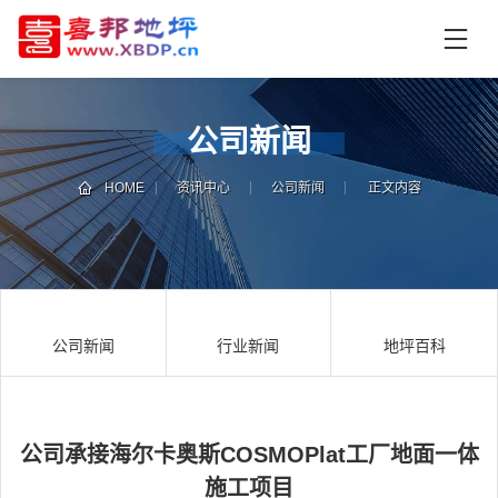
首
页
产
品
公司新闻
中
技
心
术
HOME
资讯中心
公司新闻
正文内容
支
资
持
讯
中
施
心
工
公司新闻
行业新闻
地坪百科
案
例
联
电
系
话
我
咨
公司承接海尔卡奥斯COSMOPlat工厂地面一体
们
询
施工项目