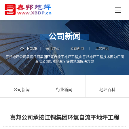
首
页
产
品
公司新闻
中
技
心
术
HOME
资讯中心
公司新闻
正文内容
支
喜邦地坪公司承接江铜集团环氧自流平地坪工程,由喜邦地坪工程技术部为江铜
资
贵冶公司智能化车间提供地面解决方案
持
讯
中
施
心
工
公司新闻
行业新闻
地坪百科
案
例
联
电
系
话
我
咨
们
询
喜邦公司承接江铜集团环氧自流平地坪工程