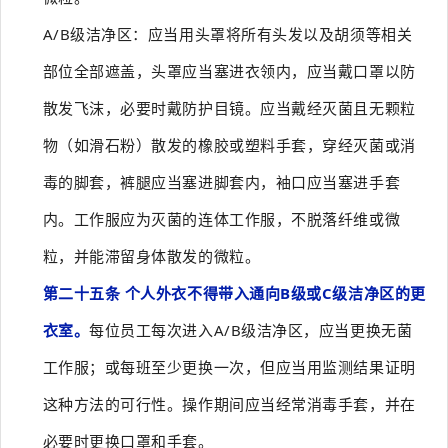
A/B级洁净区：应当用头罩将所有头发以及胡须等相关
部位全部遮盖，头罩应当塞进衣领内，应当戴口罩以防
散发飞沫，必要时戴防护目镜。应当戴经灭菌且无颗粒
物（如滑石粉）散发的橡胶或塑料手套，穿经灭菌或消
毒的脚套，裤腿应当塞进脚套内，袖口应当塞进手套
内。工作服应为灭菌的连体工作服，不脱落纤维或微
粒，并能滞留身体散发的微粒。
第二十五条 个人外衣不得带入通向B级或C级洁净区的更
衣室。
每位员工每次进入A/B级洁净区，应当更换无菌
工作服；或每班至少更换一次，但应当用监测结果证明
这种方法的可行性。操作期间应当经常消毒手套，并在
必要时更换口罩和手套。