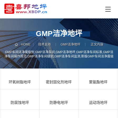
首
页
产
品
GMP洁净地坪
中
技
心
术
HOME
技术支持
GMP洁净地坪
正文内容
支
GMP车间洁净度级别,GMP洁净车间,GMP洁净地坪,GMP洁净车间标准,GMP洁
资
净车间操作规范,GMP洁净车间级别,GMP洁净车间监测,新版GMP车间洁净度级
持
讯
别及监测规范,GMP车间洁净度级别及监测规范,GMP车间洁净度级别,GMP车间
洁净度监测规范
中
施
心
工
环氧树脂地坪
密封固化剂地坪
聚氨酯地坪
案
例
联
电
系
话
防腐蚀地坪
防静电地坪
运动场地坪
我
咨
们
询